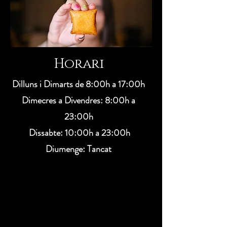
Horari
Dilluns i Dimarts de 8
:00
h a 17
:00
h
Dimecres a Divendres:
8
:00
h a
23
:00
h
​​ Dissabte:
10:00h a 23:00
h
​Diumenge: Tancat